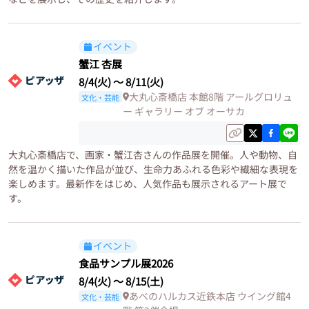
イベント
蟹江 杏展
8/4(火)
〜
8/11(火)
大丸心斎橋店 本館8階 アールグロリュ
文化・芸能
ー ギャラリー オブ オーサカ
大丸心斎橋店で、画家・蟹江杏さんの作品展を開催。人や動物、自
然を温かく描いた作品が並び、生命力あふれる色彩や繊細な表現を
楽しめます。最新作をはじめ、人気作品も展示されるアート展で
す。
イベント
食品サンプル展2026
8/4(火)
〜
8/15(土)
あべのハルカス近鉄本店 ウイング館4
文化・芸能