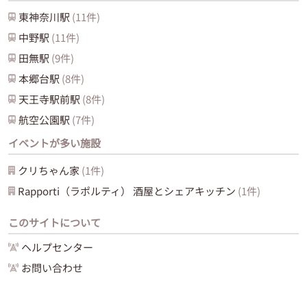
東神奈川
駅
(
11
件)
中野
駅
(
11
件)
田無
駅
(
9
件)
本郷台
駅
(
8
件)
天王寺駅前
駅
(
8
件)
航空公園
駅
(
7
件)
イベントが多い施設
クリちゃん家
(
1
件)
Rapporti（ラポルティ） 酒屋とシェアキッチン
(
1
件)
このサイトについて
ヘルプセンター
お問い合わせ