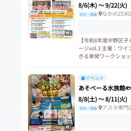
8/6(木)
〜
9/22(火)
なかのZER
文化・芸能
2
【令和8年度中野区子
ージvol.3 主催：
きる単発ワークショップを実
イベント
あそべーる水族館
8/8(土)
〜
8/11(火)
アスタ専門
文化・芸能
2