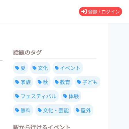
登録 / ログイン
話題のタグ
夏
文化
イベント
家族
秋
教育
子ども
フェスティバル
体験
無料
文化・芸能
屋外
駅から行けるイベント