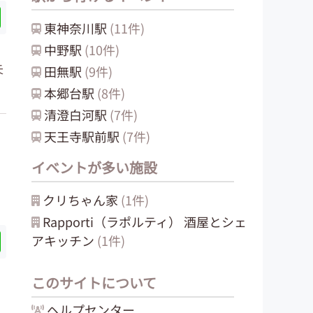
東神奈川
駅
(
11
件)
中野
駅
(
10
件)
失
田無
駅
(
9
件)
本郷台
駅
(
8
件)
清澄白河
駅
(
7
件)
天王寺駅前
駅
(
7
件)
イベントが多い施設
クリちゃん家
(
1
件)
Rapporti（ラポルティ） 酒屋とシェ
アキッチン
(
1
件)
このサイトについて
ヘルプセンター