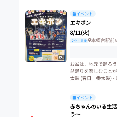
イベント
エキボン
8/11(火)
本郷台駅前
文化・芸能
1
お盆は、地元で踊ろう
盆踊りを楽しむことができ
太鼓 (春日一番太鼓) - 15
イベント
赤ちゃんのいる生活
う～