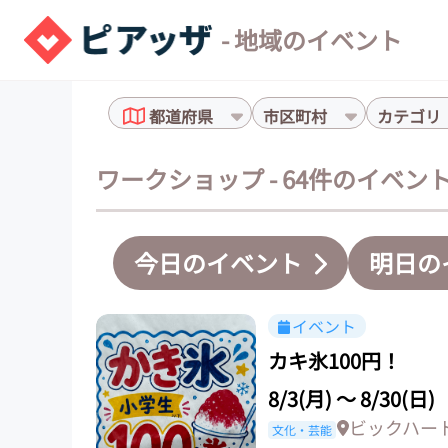
- 地域のイベント
都道府県
市区町村
カテゴリ
ワークショップ - 64件のイベン
今日のイベント
明日の
イベント
カキ氷100円！
8/3(月)
〜
8/30(日)
ビックハー
文化・芸能