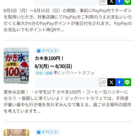
8月3日（月）～8月16日（日）の期間、事前にPayPay内でクーポン
を取得いただき、対象店舗にてPayPayをご利用のうえお支払いいた
だくと最大5%分のPayPayポイントが後日付与されます。 PayPayの
お支払いでもポイント用QRや...
イベント
カキ氷100円！
8/3(月)
〜
8/30(日)
ビックハートカフェ
文化・芸能
4
夏休み企画！ ・小学生以下 カキ氷100円 ・コーヒー豆ハンターに
なろう ・宿題しに来ていいよ！ ビックハートカフェでは、子供達
が暑い最中も行き場を失わずみんなで集える、過ごせる場所の提供
を考えています❣...
イベント