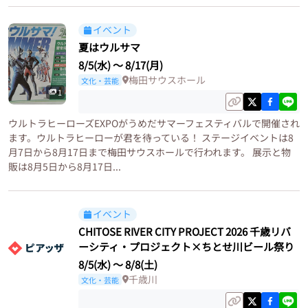
イベント
夏はウルサマ
8/5(水)
〜
8/17(月)
梅田サウスホール
文化・芸能
1
ウルトラヒーローズEXPOがうめだサマーフェスティバルで開催され
ます。ウルトラヒーローが君を待っている！ ステージイベントは8
月7日から8月17日まで梅田サウスホールで行われます。 展示と物
販は8月5日から8月17日...
イベント
CHITOSE RIVER CITY PROJECT 2026 千歳リバ
ーシティ・プロジェクト×ちとせ川ビール祭り
8/5(水)
〜
8/8(土)
千歳川
文化・芸能