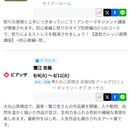
セミナールーム
怒りの感情と上手につきあっていこう！アンガーマネジメント講座
が開催されます。初心者編と怒りのタイプ診断編の2つのコース
で、怒りによるストレスを軽減させましょう！ 【道民カレッジ連携
講座】 <初心者編> 怒...
イベント
蟹江 杏展
8/4(火)
〜
8/11(火)
大丸心斎橋店 本館8階 アールグロリュ
文化・芸能
ー ギャラリー オブ オーサカ
大丸心斎橋店で、画家・蟹江杏さんの作品展を開催。人や動物、自
然を温かく描いた作品が並び、生命力あふれる色彩や繊細な表現を
楽しめます。最新作をはじめ、人気作品も展示されるアート展で
す。