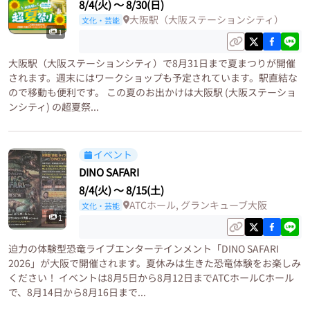
8/4(火)
〜
8/30(日)
大阪駅（大阪ステーションシティ）
文化・芸能
1
大阪駅（大阪ステーションシティ）で8月31日まで夏まつりが開催
されます。週末にはワークショップも予定されています。駅直結な
ので移動も便利です。 この夏のお出かけは大阪駅 (大阪ステーショ
ンシティ) の超夏祭...
イベント
DINO SAFARI
8/4(火)
〜
8/15(土)
ATCホール, グランキューブ大阪
文化・芸能
1
迫力の体験型恐竜ライブエンターテインメント「DINO SAFARI
2026」が大阪で開催されます。夏休みは生きた恐竜体験をお楽しみ
ください！ イベントは8月5日から8月12日までATCホールCホール
で、8月14日から8月16日まで...