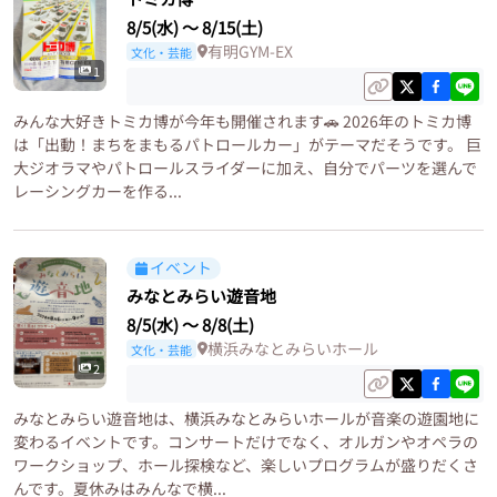
8/5(水)
〜
8/15(土)
有明GYM-EX
文化・芸能
1
みんな大好きトミカ博が今年も開催されます🚗 2026年のトミカ博
は「出動！まちをまもるパトロールカー」がテーマだそうです。 巨
大ジオラマやパトロールスライダーに加え、自分でパーツを選んで
レーシングカーを作る...
イベント
みなとみらい遊音地
8/5(水)
〜
8/8(土)
横浜みなとみらいホール
文化・芸能
2
みなとみらい遊音地は、横浜みなとみらいホールが音楽の遊園地に
変わるイベントです。コンサートだけでなく、オルガンやオペラの
ワークショップ、ホール探検など、楽しいプログラムが盛りだくさ
んです。夏休みはみんなで横...