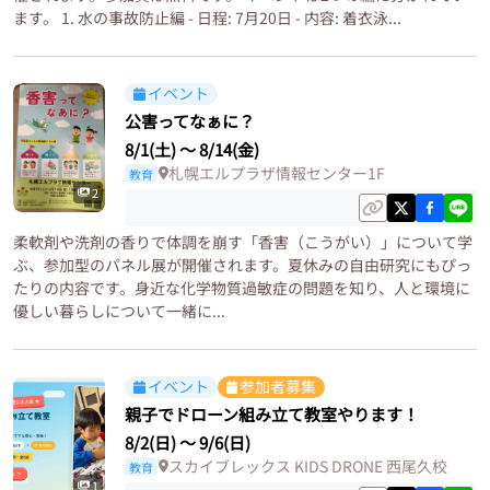
ます。 1. 水の事故防止編 - 日程: 7月20日 - 内容: 着衣泳...
イベント
公害ってなぁに？
8/1(土)
〜
8/14(金)
札幌エルプラザ情報センター1F
教育
2
柔軟剤や洗剤の香りで体調を崩す「香害（こうがい）」について学
ぶ、参加型のパネル展が開催されます。夏休みの自由研究にもぴっ
たりの内容です。身近な化学物質過敏症の問題を知り、人と環境に
優しい暮らしについて一緒に...
イベント
参加者募集
親子でドローン組み立て教室やります！
8/2(日)
〜
9/6(日)
スカイブレックス KIDS DRONE 西尾久校
教育
1