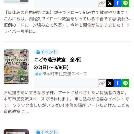
【夏休みの自由研究に🚁】親子でドローン組み立て教室やります！
こんにちは、西尾久でドローン教室をやっている平岩です😊 夏休み
恒例の「ドローン組み立て教室」、今年も開催が決まりました！ ド
ライバー片手に...
イベント
こども造形教室 全2回
8/2(日)
〜
8/9(日)
本町市民交流スペース
教育
1
お絵描きだいすきなお子様、アートに触れさせたい保護者の方に。
本町市民交流スペースで行われます。 申し込みが必要なイベントで
す。 ワクワク楽しいがいっぱい! 本町の講座 アートたいけん こども
造形教室 こ...
イベント