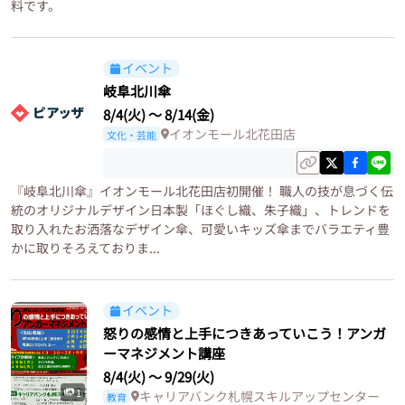
料です。
イベント
岐阜北川傘
8/4(火)
〜
8/14(金)
イオンモール北花田店
文化・芸能
『岐阜北川傘』イオンモール北花田店初開催！ 職人の技が息づく伝
統のオリジナルデザイン日本製「ほぐし織、朱子織」、トレンドを
取り入れたお洒落なデザイン傘、可愛いキッズ傘までバラエティ豊
かに取りそろえておりま...
イベント
怒りの感情と上手につきあっていこう！アンガ
ーマネジメント講座
8/4(火)
〜
9/29(火)
1
キャリアバンク札幌スキルアップセンター
教育