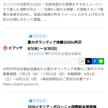
メッツァの北欧花火2026 ＼北欧各国の大使館おすすめミュージッ
クで楽しむ湖畔の花火！／ 北欧8ヶ国の大使館・大使館スタッフ推
薦の音楽をBGMに、各国の国旗の色をイメージした打ち上げ花火を
約15分間にわたって披露。...
イベント
夏のボランティア体験2026in所沢
8/5(水)
〜
8/30(日)
所沢市社会福祉協議会
ボランティア
🌻所沢市社会福祉協議会から夏のボランティア体験のご案内です🌻
募集期間：7月1日（水）〜7月13日（月） 体験期間：8月1日
（土）〜8月31日（月） ⭐️事前説明会のご参加が必要です⭐️
https://event.piazza-li...
イベント
2026イタリア・ボローニャ国際絵本原画展