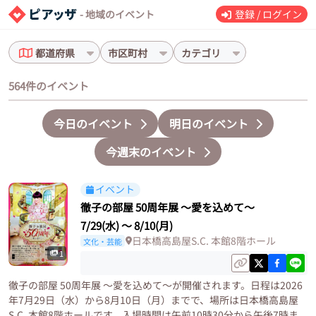
- 地域のイベント
登録 / ログイン
都道府県
市区町村
カテゴリ
564件のイベント
今日のイベント
明日のイベント
今週末のイベント
イベント
徹子の部屋 50周年展 ～愛を込めて～
7/29(水)
〜
8/10(月)
日本橋高島屋S.C. 本館8階ホール
文化・芸能
1
徹子の部屋 50周年展 ～愛を込めて～が開催されます。日程は2026
年7月29日（水）から8月10日（月）までで、場所は日本橋高島屋
S.C. 本館8階ホールです。入場時間は午前10時30分から午後7時ま