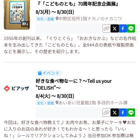
『「こどものとも」70周年記念企画展』
8/3(月)
〜
8/30(日)
中野区役所1階ナカノのナカニワ
文化・芸能
4
1956年の創刊以来、「ぐりとぐら」「おおきなかぶ」などの名作絵
本を生み出してきた「こどものとも」。全844点の表紙や複製原画
などを展示し、その歴史を紹介します。
イベント
好きな食べ物なーに？～Tell us your
"DELISH"～
8/4(火)
〜
8/30(日)
あいあい児童館2階 多目的ホール横
文化・芸能
今回は、好きな食べ物教えて♪ お肉やお魚、お菓子にケーキ♥お気
に入りのお店のあれが好き！でもわかる～！と思ったら「いい
ね！」シールでリアクションしてみよう♪ 当日参加OK 参加費は無