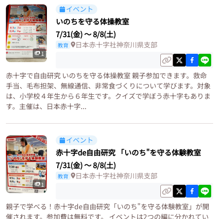
イベント
いのちを守る体操教室
7/31(金)
〜
8/8(土)
日本赤十字社神奈川県支部
教育
1
赤十字で自由研究 いのちを守る体操教室 親子参加できます。救命
手当、毛布担架、無線通信、非常食づくりについて学びます。対象
は、小学校４年生から６年生です。クイズで学ぼう赤十字もありま
す。主催は、日本赤十字...
イベント
赤十字de自由研究 「いのち"を守る体験教室
7/31(金)
〜
8/8(土)
日本赤十字社神奈川県支部
教育
1
親子で学べる！赤十字de自由研究「いのち"を守る体験教室」が開
催されます。参加費は無料です。 イベントは2つの編に分かれてい