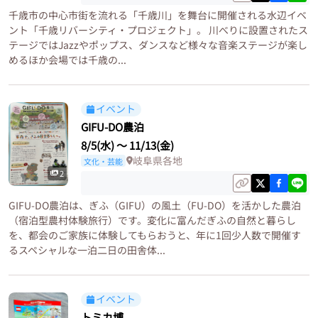
千歳市の中心市街を流れる「千歳川」を舞台に開催される水辺イベ
ント「千歳リバーシティ・プロジェクト」。 川べりに設置されたス
テージではJazzやポップス、ダンスなど様々な音楽ステージが楽し
めるほか会場では千歳の...
イベント
GIFU-DO農泊
8/5(水)
〜
11/13(金)
岐阜県各地
文化・芸能
2
GIFU-DO農泊は、ぎふ（GIFU）の風土（FU-DO）を活かした農泊
（宿泊型農村体験旅行）です。変化に富んだぎふの自然と暮らし
を、都会のご家族に体験してもらおうと、年に1回少人数で開催す
るスペシャルな一泊二日の田舎体...
イベント
トミカ博