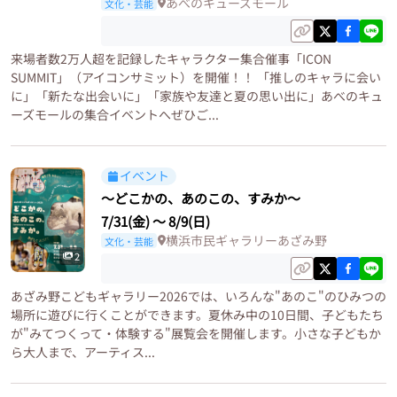
あべのキューズモール
文化・芸能
来場者数2万人超を記録したキャラクター集合催事「ICON
SUMMIT」（アイコンサミット）を開催！！ 「推しのキャラに会い
に」「新たな出会いに」「家族や友達と夏の思い出に」あべのキュ
ーズモールの集合イベントへぜひご...
イベント
〜どこかの、あのこの、すみか〜
7/31(金)
〜
8/9(日)
横浜市民ギャラリーあざみ野
文化・芸能
2
あざみ野こどもギャラリー2026では、いろんな"あのこ"のひみつの
場所に遊びに行くことができます。夏休み中の10日間、子どもたち
が"みてつくって・体験する"展覧会を開催します。小さな子どもか
ら大人まで、アーティス...