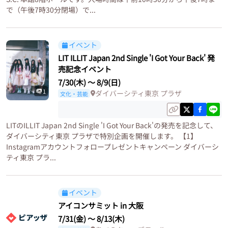
で（午後7時30分閉場）で...
イベント
LIT ILLIT Japan 2nd Single 'I Got Your Back' 発
売記念イベント
7/30(木)
〜
8/9(日)
1
ダイバーシティ東京 プラザ
文化・芸能
LITのILLIT Japan 2nd Single 'I Got Your Back'の発売を記念して、
ダイバーシティ東京 プラザで特別企画を開催します。 【1】
Instagramアカウントフォロープレゼントキャンペーン ダイバーシ
ティ東京 プラ...
イベント
アイコンサミット in 大阪
7/31(金)
〜
8/13(木)