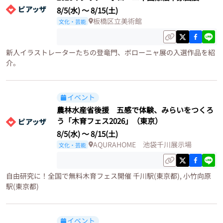
8/5(水)
〜
8/15(土)
板橋区立美術館
文化・芸能
新人イラストレーターたちの登竜門、ボローニャ展の入選作品を紹
介。
イベント
農林水産省後援 五感で体験、みらいをつくろ
う「木育フェス2026」（東京）
8/5(水)
〜
8/15(土)
AQURAHOME 池袋千川展示場
文化・芸能
自由研究に！全国で無料木育フェス開催 千川駅(東京都), 小竹向原
駅(東京都)
イベント