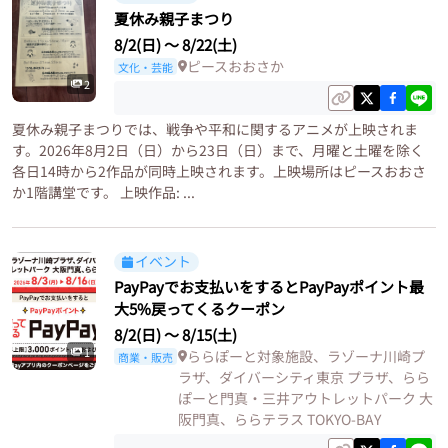
夏休み親子まつり
8/2(日)
〜
8/22(土)
ピースおおさか
文化・芸能
2
夏休み親子まつりでは、戦争や平和に関するアニメが上映されま
す。2026年8月2日（日）から23日（日）まで、月曜と土曜を除く
各日14時から2作品が同時上映されます。上映場所はピースおおさ
か1階講堂です。 上映作品: ...
イベント
PayPayでお支払いをするとPayPayポイント最
大5%戻ってくるクーポン
8/2(日)
〜
8/15(土)
1
ららぽーと対象施設、ラゾーナ川崎プ
商業・販売
ラザ、ダイバーシティ東京 プラザ、らら
ぽーと門真・三井アウトレットパーク 大
阪門真、ららテラス TOKYO-BAY