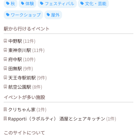
秋
体験
フェスティバル
文化・芸能
ワークショップ
屋外
駅から行けるイベント
中野
駅
(
11
件)
東神奈川
駅
(
11
件)
府中
駅
(
10
件)
田無
駅
(
9
件)
天王寺駅前
駅
(
9
件)
航空公園
駅
(
8
件)
イベントが多い施設
クリちゃん家
(
1
件)
Rapporti（ラポルティ） 酒屋とシェアキッチン
(
1
件)
このサイトについて