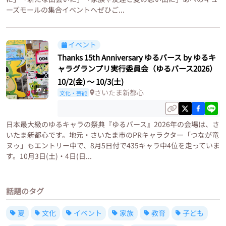
ーズモールの集合イベントへぜひご...
イベント
Thanks 15th Anniversary ゆるバース by ゆるキ
ャラグランプリ実行委員会（ゆるバース2026）
10/2(金)
〜
10/3(土)
2
さいたま新都心
文化・芸能
日本最大級のゆるキャラの祭典『ゆるバース』2026年の会場は、さ
いたま新都心です。地元・さいたま市のPRキャラクター「つなが竜
ヌゥ」もエントリー中で、8月5日付で435キャラ中4位を走っていま
す。10月3日(土)・4日(日...
話題のタグ
夏
文化
イベント
家族
教育
子ども