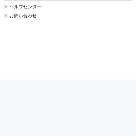
ヘルプセンター
お問い合わせ
運営会社
サイトマップ
お問い合わせ
ご利用ガイド
Copyright (C) 2024 -
2026
PIAZZA, Inc. All Rights Reserved.
路線・駅データ提供：
HeartRails Express