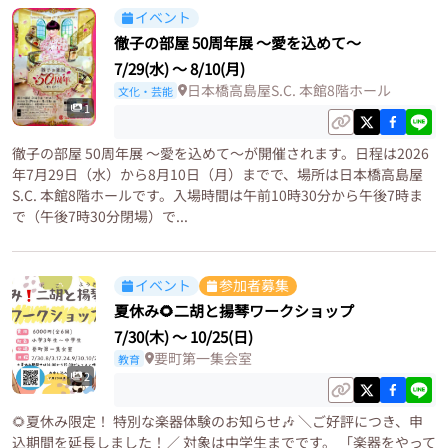
イベント
徹子の部屋 50周年展 ～愛を込めて～
7/29(水)
〜
8/10(月)
日本橋高島屋S.C. 本館8階ホール
文化・芸能
1
徹子の部屋 50周年展 ～愛を込めて～が開催されます。日程は2026
年7月29日（水）から8月10日（月）までで、場所は日本橋高島屋
S.C. 本館8階ホールです。入場時間は午前10時30分から午後7時ま
で（午後7時30分閉場）で...
イベント
参加者募集
夏休み🌻二胡と揚琴ワークショップ
7/30(木)
〜
10/25(日)
要町第一集会室
教育
2
🌻夏休み限定！ 特別な楽器体験のお知らせ🎶 ＼ご好評につき、申
込期間を延長しました！／ 対象は中学生までです。 「楽器をやって