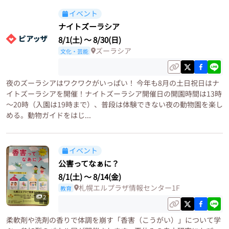
イベント
ナイトズーラシア
8/1(土)
〜
8/30(日)
ズーラシア
文化・芸能
夜のズーラシアはワクワクがいっぱい！ 今年も8月の土日祝日はナ
イトズーラシアを開催！ナイトズーラシア開催日の開園時間は13時
～20時（入園は19時まで）、普段は体験できない夜の動物園を楽し
める。動物ガイドをはじ...
イベント
公害ってなぁに？
8/1(土)
〜
8/14(金)
札幌エルプラザ情報センター1F
教育
2
柔軟剤や洗剤の香りで体調を崩す「香害（こうがい）」について学