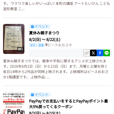
す。 ワクワク楽しいがいっぱい! 本町の講座 アートたいけん こども
造形教室 こ...
イベント
夏休み親子まつり
8/2(日)
〜
8/22(土)
ピースおおさか
文化・芸能
2
夏休み親子まつりでは、戦争や平和に関するアニメが上映されま
す。2026年8月2日（日）から23日（日）まで、月曜と土曜を除く
各日14時から2作品が同時上映されます。上映場所はピースおおさ
か1階講堂です。 上映作品: ...
イベント
PayPayでお支払いをするとPayPayポイント最
大5%戻ってくるクーポン
8/2(日)
〜
8/15(土)