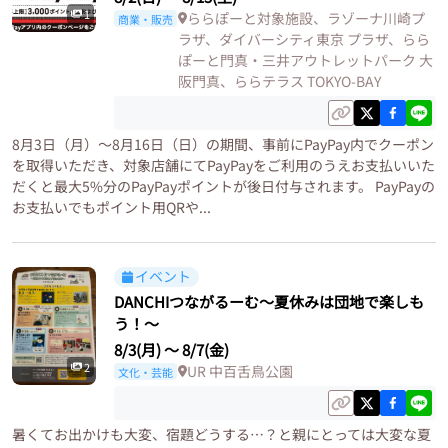
1
ららぽーと対象施設、ラゾーナ川崎プ
商業・販売
ラザ、ダイバーシティ東京 プラザ、らら
ぽーと門真・三井アウトレットパーク 大
阪門真、ららテラス TOKYO-BAY
8月3日（月）～8月16日（日）の期間、事前にPayPay内でクーポン
を取得いただき、対象店舗にてPayPayをご利用のうえお支払いいた
だくと最大5%分のPayPayポイントが後日付与されます。 PayPayの
お支払いでもポイント用QRや...
イベント
DANCHIつながるーむ〜夏休みは団地で楽しも
う！〜
8/3(月)
〜
8/7(金)
2
UR 中百舌鳥公園
文化・芸能
暑くてお出かけも大変、宿題どうする…？と親にとっては大変な夏