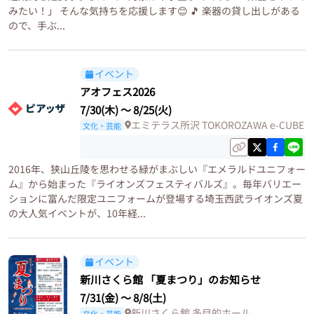
みたい！」 そんな気持ちを応援します😊 🎵 楽器の貸し出しがある
ので、手ぶ...
イベント
アオフェス2026
7/30(木)
〜
8/25(火)
エミテラス所沢 TOKOROZAWA e-CUBE
文化・芸能
2016年、狭山丘陵を思わせる緑がまぶしい『エメラルドユニフォー
ム』から始まった『ライオンズフェスティバルズ』。毎年バリエー
ションに富んだ限定ユニフォームが登場する埼玉西武ライオンズ夏
の大人気イベントが、10年経...
イベント
新川さくら館 「夏まつり」のお知らせ
7/31(金)
〜
8/8(土)
新川さくら館 多目的ホール
文化・芸能