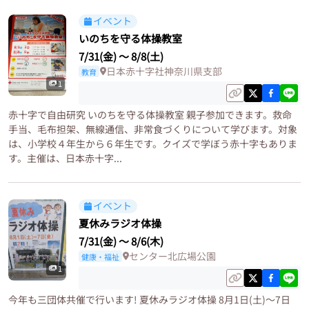
イベント
いのちを守る体操教室
7/31(金)
〜
8/8(土)
日本赤十字社神奈川県支部
教育
1
赤十字で自由研究 いのちを守る体操教室 親子参加できます。救命
手当、毛布担架、無線通信、非常食づくりについて学びます。対象
は、小学校４年生から６年生です。クイズで学ぼう赤十字もありま
す。主催は、日本赤十字...
イベント
夏休みラジオ体操
7/31(金)
〜
8/6(木)
センター北広場公園
健康・福祉
1
今年も三団体共催で行います! 夏休みラジオ体操 8月1日(土)〜7日