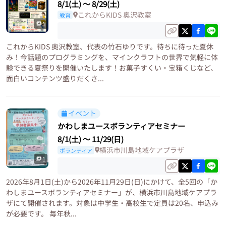
8/1(土)
〜
8/29(土)
これからKIDS 奥沢教室
教育
1
これからKIDS 奥沢教室、代表の竹石ゆりです。待ちに待った夏休
み！今話題のプログラミングを、マインクラフトの世界で気軽に体
験できる夏祭りを開催いたします！お菓子すくい・宝箱くじなど、
面白いコンテンツ盛りだくさ...
イベント
かわしまユースボランティアセミナー
8/1(土)
〜
11/29(日)
横浜市川島地域ケアプラザ
ボランティア
1
2026年8月1日(土)から2026年11月29日(日)にかけて、全5回の「か
わしまユースボランティアセミナー」が、横浜市川島地域ケアプラ
ザにて開催されます。対象は中学生・高校生で定員は20名、申込み
が必要です。 毎年秋...