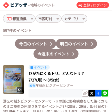
- 地域のイベント
登録 / ログイン
都道府県
市区町村
カテゴリ
597件のイベント
今日のイベント
明日のイベント
今週末のイベント
イベント
ひがたにくるトリ、どんなトリ？
7/27(月)
〜
8/5(水)
稲永ビジターセンター
教育
1
港区の稲永ビジターセンターでトリの話と野鳥観察をした後にカモ
のミニ模型の色塗りをするイベントが7月28日、29日、8月6日の計
3回開催されます。対象は小学１年生から３年生（保護者同伴）で