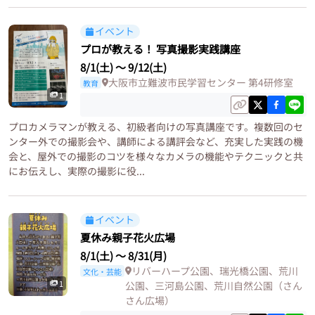
イベント
プロが教える！ 写真撮影実践講座
8/1(土)
〜
9/12(土)
大阪市立難波市民学習センター 第4研修室
教育
1
プロカメラマンが教える、初級者向けの写真講座です。複数回のセ
ンター外での撮影会や、講師による講評会など、充実した実践の機
会と、屋外での撮影のコツを様々なカメラの機能やテクニックと共
にお伝えし、実際の撮影に役...
イベント
夏休み親子花火広場
8/1(土)
〜
8/31(月)
リバーハープ公園、瑞光橋公園、荒川
文化・芸能
1
公園、三河島公園、荒川自然公園（さん
さん広場）