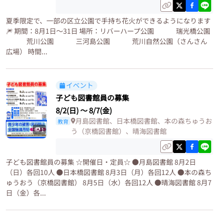
夏季限定で、一部の区立公園で手持ち花火ができるようになります
🎆 期間：8月1日〜31日 場所：リバーハープ公園 瑞光橋公園
荒川公園 三河島公園 荒川自然公園（さんさん
広場） 時間...
イベント
子ども図書館員の募集
8/2(日)
〜
8/7(金)
月島図書館、日本橋図書館、本の森ちゅうお
教育
1
う（京橋図書館）、晴海図書館
子ども図書館員の募集 ☆開催日・定員☆ ●月島図書館 8月2日
（日）各回10人 ●日本橋図書館 8月3日（月）各回12人 ●本の森ち
ゅうおう（京橋図書館） 8月5日（水）各回12人 ●晴海図書館 8月7
日（金）各...