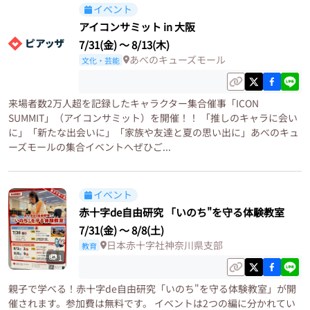
イベント
アイコンサミット in 大阪
7/31(金)
〜
8/13(木)
あべのキューズモール
文化・芸能
来場者数2万人超を記録したキャラクター集合催事「ICON
SUMMIT」（アイコンサミット）を開催！！ 「推しのキャラに会い
に」「新たな出会いに」「家族や友達と夏の思い出に」あべのキュ
ーズモールの集合イベントへぜひご...
イベント
赤十字de自由研究 「いのち"を守る体験教室
7/31(金)
〜
8/8(土)
日本赤十字社神奈川県支部
教育
1
親子で学べる！赤十字de自由研究「いのち"を守る体験教室」が開
催されます。参加費は無料です。 イベントは2つの編に分かれてい