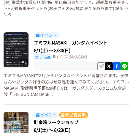
(金) 豪華参加賞あり 朝7時! 更に毎日参加すると、超豪華お菓子セッ
ト+大観覧車チケットも(お子さんのみ/数に限りがあります) 場所:セ
ンタ...
イベント
エミフルMASAKI ガンダムイベント
8/1(土)
〜
8/30(日)
エミフルMASAKI
文化・芸能
1
エミフルMASAKIで8月からガンダムイベントが開催されます。子供
さんやガンダム好きの方はぜひ足を運んでみてください。 エミフル
MASAKI (愛媛県伊予郡松前町)では、ガンダムグッズの公式総合施
設「THE GUNDAM BASE...
イベント
参加者募集
貯金箱ワークショップ
8/1(土)
〜
8/23(日)