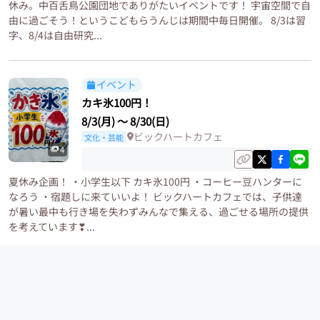
休み。中百舌鳥公園団地でありがたいイベントです！ 宇宙空間で自
由に過ごそう！というこどもらうんじは期間中毎日開催。 8/3は習
字、8/4は自由研究...
イベント
カキ氷100円！
8/3(月)
〜
8/30(日)
ビックハートカフェ
文化・芸能
4
夏休み企画！ ・小学生以下 カキ氷100円 ・コーヒー豆ハンターに
なろう ・宿題しに来ていいよ！ ビックハートカフェでは、子供達
が暑い最中も行き場を失わずみんなで集える、過ごせる場所の提供
を考えています❣...
イベント
岐阜北川傘
8/4(火)
〜
8/14(金)