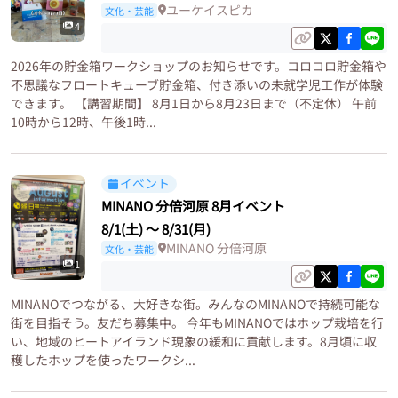
ユーケイスピカ
文化・芸能
4
2026年の貯金箱ワークショップのお知らせです。コロコロ貯金箱や
不思議なフロートキューブ貯金箱、付き添いの未就学児工作が体験
できます。 【講習期間】 8月1日から8月23日まで（不定休） 午前
10時から12時、午後1時...
イベント
MINANO 分倍河原 8月イベント
8/1(土)
〜
8/31(月)
MINANO 分倍河原
文化・芸能
1
MINANOでつながる、大好きな街。みんなのMINANOで持続可能な
街を目指そう。友だち募集中。 今年もMINANOではホップ栽培を行
い、地域のヒートアイランド現象の緩和に貢献します。8月頃に収
穫したホップを使ったワークシ...