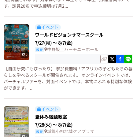
す。定員20名で申込締切は7月2...
イベント
ワールドビジョンサマースクール
7/27(月)
〜
8/7(金)
中野坂上ハーモニーホール
教育
2
【自由研究にもぴったり】 参加費無料‼️ アフリカの子どもたちの暮
らしを学べるスクールが開催されます。 オンラインイベントでは、
バーチャルツアーを、対面イベントでは、本物にふれる特別な体験
ができます。 ...
イベント
夏休み宿題教室
7/28(火)
〜
8/7(金)
城郷小机地域ケアプラザ
教育
1