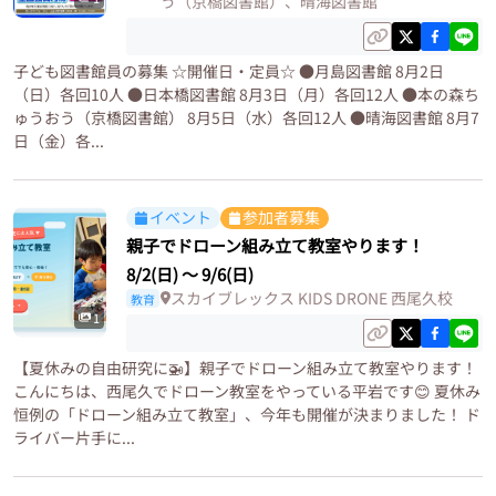
う（京橋図書館）、晴海図書館
子ども図書館員の募集 ☆開催日・定員☆ ●月島図書館 8月2日
（日）各回10人 ●日本橋図書館 8月3日（月）各回12人 ●本の森ち
ゅうおう（京橋図書館） 8月5日（水）各回12人 ●晴海図書館 8月7
日（金）各...
イベント
参加者募集
親子でドローン組み立て教室やります！
8/2(日)
〜
9/6(日)
スカイブレックス KIDS DRONE 西尾久校
教育
1
【夏休みの自由研究に🚁】親子でドローン組み立て教室やります！
こんにちは、西尾久でドローン教室をやっている平岩です😊 夏休み
恒例の「ドローン組み立て教室」、今年も開催が決まりました！ ド
ライバー片手に...