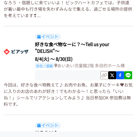
なろう ・宿題しに来ていいよ！ ビックハートカフェでは、子供達
が暑い最中も行き場を失わずみんなで集える、過ごせる場所の提供
を考えています❣...
イベント
好きな食べ物なーに？～Tell us your
"DELISH"～
8/4(火)
〜
8/30(日)
あいあい児童館2階 多目的ホール横
文化・芸能
今回は、好きな食べ物教えて♪ お肉やお魚、お菓子にケーキ♥お気
に入りのお店のあれが好き！でもわかる～！と思ったら「いい
ね！」シールでリアクションしてみよう♪ 当日参加OK 参加費は無
料です。
イベント
岐阜北川傘