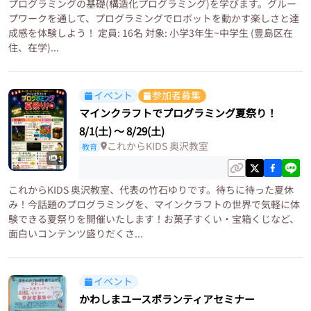
プログラミングの基礎(構造化プログラミング)を学びます。グルー
プワークを通して、プログラミングでロボットを動かす楽しさと達
成感を体験しよう！ 定員: 16名 対象: 小学3年生~中学生 (豊島区在
住、在学)...
イベント
参加者募集
マインクラフトでプログラミング夏祭り！
8/1(土)
〜
8/29(土)
これからKIDS 奥沢教室
教育
1
これからKIDS 奥沢教室、代表の竹石ゆりです。待ちに待った夏休
み！今話題のプログラミングを、マインクラフトの世界で気軽に体
験できる夏祭りを開催いたします！お菓子すくい・宝箱くじなど、
面白いコンテンツ盛りだくさ...
イベント
かわしまユースボランティアセミナー