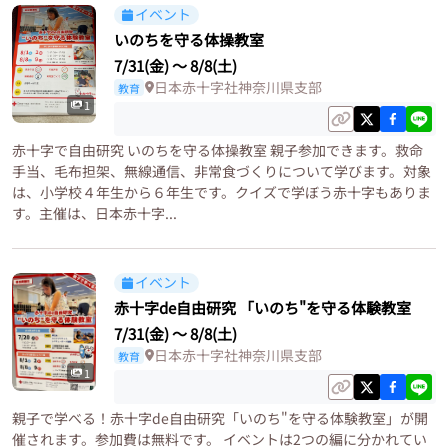
イベント
いのちを守る体操教室
7/31(金)
〜
8/8(土)
日本赤十字社神奈川県支部
教育
1
赤十字で自由研究 いのちを守る体操教室 親子参加できます。救命
手当、毛布担架、無線通信、非常食づくりについて学びます。対象
は、小学校４年生から６年生です。クイズで学ぼう赤十字もありま
す。主催は、日本赤十字...
イベント
赤十字de自由研究 「いのち"を守る体験教室
7/31(金)
〜
8/8(土)
日本赤十字社神奈川県支部
教育
1
親子で学べる！赤十字de自由研究「いのち"を守る体験教室」が開
催されます。参加費は無料です。 イベントは2つの編に分かれてい