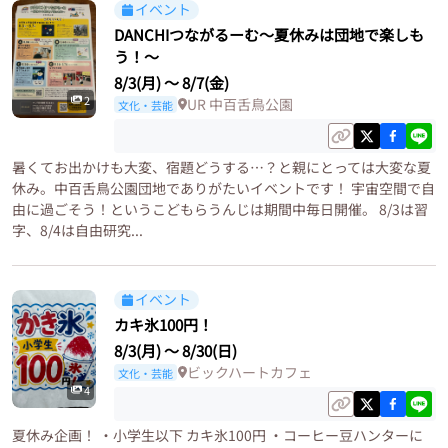
イベント
DANCHIつながるーむ〜夏休みは団地で楽しも
う！〜
8/3(月)
〜
8/7(金)
2
UR 中百舌鳥公園
文化・芸能
暑くてお出かけも大変、宿題どうする…？と親にとっては大変な夏
休み。中百舌鳥公園団地でありがたいイベントです！ 宇宙空間で自
由に過ごそう！というこどもらうんじは期間中毎日開催。 8/3は習
字、8/4は自由研究...
イベント
カキ氷100円！
8/3(月)
〜
8/30(日)
ビックハートカフェ
文化・芸能
4
夏休み企画！ ・小学生以下 カキ氷100円 ・コーヒー豆ハンターに