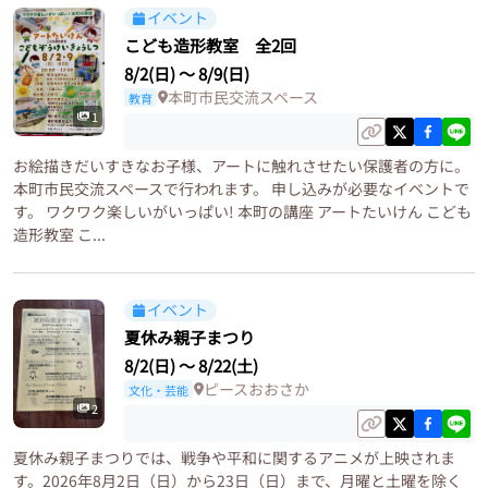
イベント
こども造形教室 全2回
8/2(日)
〜
8/9(日)
本町市民交流スペース
教育
1
お絵描きだいすきなお子様、アートに触れさせたい保護者の方に。
本町市民交流スペースで行われます。 申し込みが必要なイベントで
す。 ワクワク楽しいがいっぱい! 本町の講座 アートたいけん こども
造形教室 こ...
イベント
夏休み親子まつり
8/2(日)
〜
8/22(土)
ピースおおさか
文化・芸能
2
夏休み親子まつりでは、戦争や平和に関するアニメが上映されま
す。2026年8月2日（日）から23日（日）まで、月曜と土曜を除く