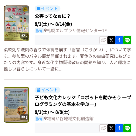
イベント
公害ってなぁに？
8/1(土)
〜
8/14(金)
札幌エルプラザ情報センター1F
教育
2
柔軟剤や洗剤の香りで体調を崩す「香害（こうがい）」について学
ぶ、参加型のパネル展が開催されます。夏休みの自由研究にもぴっ
たりの内容です。身近な化学物質過敏症の問題を知り、人と環境に
優しい暮らしについて一緒に...
イベント
子ども文化カレッジ「ロボットを動かそう ―プ
ログラミングの基本を学ぶ―」
8/1(土)
〜
8/8(土)
1
雑司が谷地域文化創造館
教育