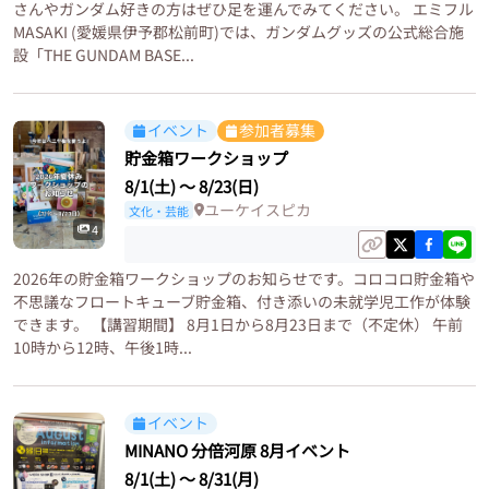
さんやガンダム好きの方はぜひ足を運んでみてください。 エミフル
MASAKI (愛媛県伊予郡松前町)では、ガンダムグッズの公式総合施
設「THE GUNDAM BASE...
イベント
参加者募集
貯金箱ワークショップ
8/1(土)
〜
8/23(日)
ユーケイスピカ
文化・芸能
4
2026年の貯金箱ワークショップのお知らせです。コロコロ貯金箱や
不思議なフロートキューブ貯金箱、付き添いの未就学児工作が体験
できます。 【講習期間】 8月1日から8月23日まで（不定休） 午前
10時から12時、午後1時...
イベント
MINANO 分倍河原 8月イベント
8/1(土)
〜
8/31(月)