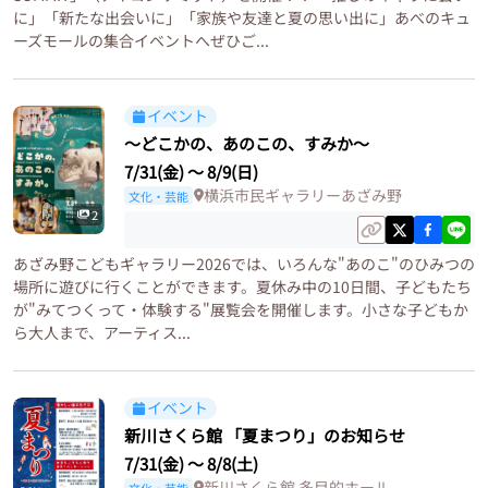
に」「新たな出会いに」「家族や友達と夏の思い出に」あべのキュ
ーズモールの集合イベントへぜひご...
イベント
〜どこかの、あのこの、すみか〜
7/31(金)
〜
8/9(日)
横浜市民ギャラリーあざみ野
文化・芸能
2
あざみ野こどもギャラリー2026では、いろんな"あのこ"のひみつの
場所に遊びに行くことができます。夏休み中の10日間、子どもたち
が"みてつくって・体験する"展覧会を開催します。小さな子どもか
ら大人まで、アーティス...
イベント
新川さくら館 「夏まつり」のお知らせ
7/31(金)
〜
8/8(土)
新川さくら館 多目的ホール
文化・芸能