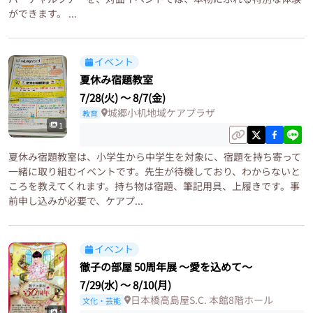
ができます。 ...
イベント
夏休み宿題教室
7/28(火)
〜
8/7(金)
城郷小机地域ケアプラザ
教育
1
夏休み宿題教室は、小学生から中学生を対象に、宿題を持ち寄って
一緒に取り組むイベントです。先生が待機しており、わからないと
ころを教えてくれます。持ち物は宿題、筆記用具、上履きです。事
前申し込みが必要で、ケアプ...
イベント
徹子の部屋 50周年展 ～愛を込めて～
7/29(水)
〜
8/10(月)
日本橋高島屋S.C. 本館8階ホール
文化・芸能
1