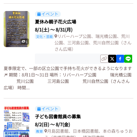
イベント
夏休み親子花火広場
8/1(土)
〜
8/31(月)
リバーハープ公園、瑞光橋公園、荒川
文化・芸能
1
公園、三河島公園、荒川自然公園（さん
さん広場）
夏季限定で、一部の区立公園で手持ち花火ができるようになります
🎆 期間：8月1日〜31日 場所：リバーハープ公園 瑞光橋公園
荒川公園 三河島公園 荒川自然公園（さんさん
広場） 時間...
イベント
子ども図書館員の募集
8/2(日)
〜
8/7(金)
月島図書館、日本橋図書館、本の森ちゅうお
教育
1