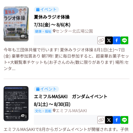
イベント
夏休みラジオ体操
7/31(金)
〜
8/6(木)
センター北広場公園
健康・福祉
1
今年も三団体共催で行います! 夏休みラジオ体操 8月1日(土)〜7日
(金) 豪華参加賞あり 朝7時! 更に毎日参加すると、超豪華お菓子セッ
ト+大観覧車チケットも(お子さんのみ/数に限りがあります) 場所:セ
ンタ...
イベント
エミフルMASAKI ガンダムイベント
8/1(土)
〜
8/30(日)
エミフルMASAKI
文化・芸能
1
エミフルMASAKIで8月からガンダムイベントが開催されます。子供