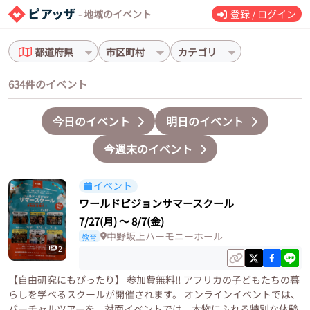
- 地域のイベント
登録 / ログイン
都道府県
市区町村
カテゴリ
634件のイベント
今日のイベント
明日のイベント
今週末のイベント
イベント
ワールドビジョンサマースクール
7/27(月)
〜
8/7(金)
中野坂上ハーモニーホール
教育
2
【自由研究にもぴったり】 参加費無料‼️ アフリカの子どもたちの暮
らしを学べるスクールが開催されます。 オンラインイベントでは、
バーチャルツアーを、対面イベントでは、本物にふれる特別な体験