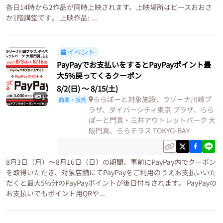
各日14時から2作品が同時上映されます。上映場所はピースおおさ
か1階講堂です。 上映作品: ...
イベント
PayPayでお支払いをするとPayPayポイント最
大5%戻ってくるクーポン
8/2(日)
〜
8/15(土)
1
ららぽーと対象施設、ラゾーナ川崎プ
商業・販売
ラザ、ダイバーシティ東京 プラザ、らら
ぽーと門真・三井アウトレットパーク 大
阪門真、ららテラス TOKYO-BAY
8月3日（月）～8月16日（日）の期間、事前にPayPay内でクーポン
を取得いただき、対象店舗にてPayPayをご利用のうえお支払いいた
だくと最大5%分のPayPayポイントが後日付与されます。 PayPayの
お支払いでもポイント用QRや...