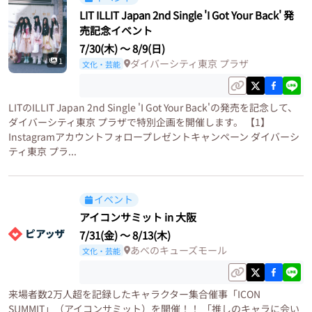
LIT ILLIT Japan 2nd Single 'I Got Your Back' 発
売記念イベント
7/30(木)
〜
8/9(日)
1
ダイバーシティ東京 プラザ
文化・芸能
LITのILLIT Japan 2nd Single 'I Got Your Back'の発売を記念して、
ダイバーシティ東京 プラザで特別企画を開催します。 【1】
Instagramアカウントフォロープレゼントキャンペーン ダイバーシ
ティ東京 プラ...
イベント
アイコンサミット in 大阪
7/31(金)
〜
8/13(木)
あべのキューズモール
文化・芸能
来場者数2万人超を記録したキャラクター集合催事「ICON
SUMMIT」（アイコンサミット）を開催！！ 「推しのキャラに会い