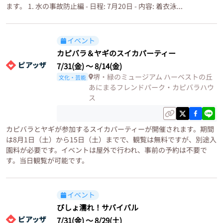
ます。 1. 水の事故防止編 - 日程: 7月20日 - 内容: 着衣泳...
イベント
カピバラ＆ヤギのスイカパーティー
7/31(金)
〜
8/14(金)
堺・緑のミュージアム ハーベストの丘
文化・芸能
あにまるフレンドパーク・カピバラハウ
ス
カピバラとヤギが参加するスイカパーティーが開催されます。期間
は8月1日（土）から15日（土）までで、観覧は無料ですが、別途入
園料が必要です。イベントは屋外で行われ、事前の予約は不要で
す。当日観覧が可能です。
イベント
びしょ濡れ！サバイバル
7/31(金)
〜
8/29(土)