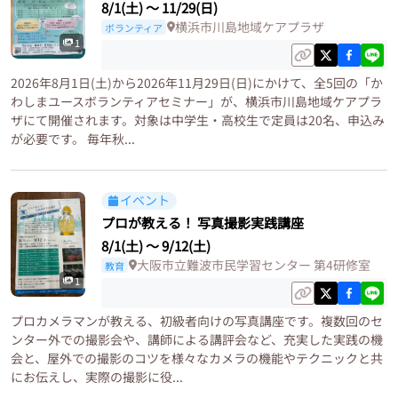
8/1(土)
〜
11/29(日)
横浜市川島地域ケアプラザ
ボランティア
1
2026年8月1日(土)から2026年11月29日(日)にかけて、全5回の「か
わしまユースボランティアセミナー」が、横浜市川島地域ケアプラ
ザにて開催されます。対象は中学生・高校生で定員は20名、申込み
が必要です。 毎年秋...
イベント
プロが教える！ 写真撮影実践講座
8/1(土)
〜
9/12(土)
大阪市立難波市民学習センター 第4研修室
教育
1
プロカメラマンが教える、初級者向けの写真講座です。複数回のセ
ンター外での撮影会や、講師による講評会など、充実した実践の機
会と、屋外での撮影のコツを様々なカメラの機能やテクニックと共
にお伝えし、実際の撮影に役...