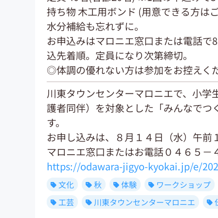
持ち物 木工用ボンド (用意できる方は
水分補給も忘れずに。
お申込みはマロニエ窓口または電話で8月1
込先着順。定員になり次第締切。
◎体調の優れない方は参加をお控えく
川東タウンセンターマロニエで、小学
護者同伴）を対象とした「みんなでつ
す。
お申し込みは、８月１４日（水）午前
マロニエ窓口またはお電話０４６５－
https://odawara-jigyo-kyokai.jp/e/20
文化
秋
体験
ワークショップ
工芸
川東タウンセンターマロニエ