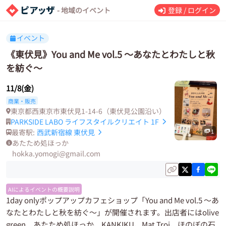
- 地域のイベント
登録 / ログイン
イベント
《東伏見》You and Me vol.5 ～あなたとわたしと秋
を紡ぐ〜
11/8(金)
商業・販売
東京都西東京市東伏見1-14-6（東伏見公園沿い）
PARKSIDE LABO ライフスタイルクリエイト 1F
最寄駅:
西武新宿線
東伏見
1
あたため処ほっか
hokka.yomogi@gmail.com
AIによるイベントの概要説明
1day onlyポップアップカフェショップ「You and Me vol.5 ～あ
なたとわたしと秋を紡ぐ〜」が開催されます。出店者にはolive
green、あたため処ほっか、KANKIKU、Mat Troi、ほのぼの石