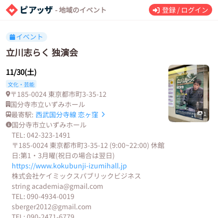
- 地域のイベント
登録 / ログイン
イベント
立川志らく 独演会
11/30(土)
文化・芸能
〒185-0024 東京都市町3-35-12
国分寺市立いずみホール
最寄駅:
西武国分寺線
恋ヶ窪
1
国分寺市立いずみホール
TEL: 042-323-1491
〒185-0024 東京都市町3-35-12 (9:00~22:00) 休館
日:第1・3月曜(祝日の場合は翌日)
https://www.kokubunji-izumihall.jp
株式会社ケイミックスパブリックビジネス
string academia@gmail.com
TEL: 090-4934-0019
sberger2012@gmail.com
TEL: 090-2471-6779