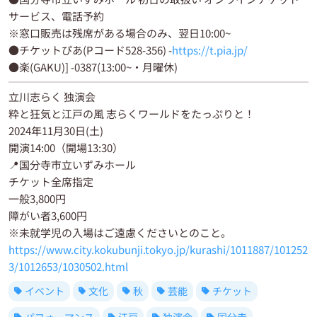
サービス、電話予約
※窓口販売は残席がある場合のみ、翌日10:00~
●チケットぴあ(Pコード528-356) -
https://t.pia.jp/
●楽(GAKU)] -0387(13:00~・月曜休)
立川志らく 独演会
粋と狂気と江戸の風 志らくワールドをたっぷりと！
2024年11月30日(土)
開演14:00（開場13:30）
📍国分寺市立いずみホール
チケット全席指定
一般3,800円
障がい者3,600円
※未就学児の入場はご遠慮くださいとのこと。
https://www.city.kokubunji.tokyo.jp/kurashi/1011887/101252
3/1012653/1030502.html
イベント
文化
秋
芸能
チケット
パフォーマンス
江戸
独演会
国分寺