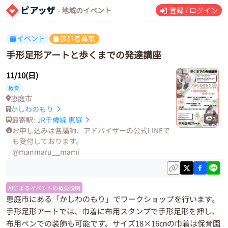
- 地域のイベント
登録 / ログイン
イベント
参加者募集
手形足形アートと歩くまでの発達講座
11/10(日)
教育
恵庭市
かしわのもり
最寄駅:
JR千歳線
恵庭
3
お申し込みは各講師、アドバイザーの公式LINEで
も受付しております。
@manmaru__mami
AIによるイベントの概要説明
恵庭市にある「かしわのもり」でワークショップを行います。
手形足形アートでは、巾着に布用スタンプで手形足形を押し、
布用ペンでの装飾も可能です。サイズ18×16㎝の巾着は保育園