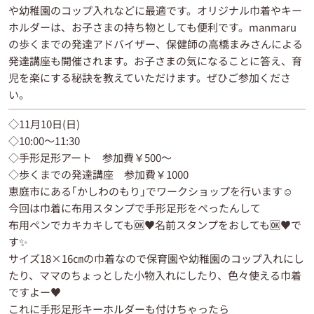
や幼稚園のコップ入れなどに最適です。オリジナル巾着やキー
ホルダーは、お子さまの持ち物としても便利です。manmaru
の歩くまでの発達アドバイザー、保健師の高橋まみさんによる
発達講座も開催されます。お子さまの気になることに答え、育
児を楽にする秘訣を教えていただけます。ぜひご参加くださ
い。
◇11月10日(日)
◇10:00～11:30
◇手形足形アート 参加費￥500～
◇歩くまでの発達講座 参加費￥1000
恵庭市にある｢かしわのもり｣でワークショップを行います☺
今回は巾着に布用スタンプで手形足形をぺったんして
布用ペンでカキカキしても🆗♥️名前スタンプをおしても🆗♥️で
す✨
サイズ18×16㎝の巾着なので保育園や幼稚園のコップ入れにし
たり、ママのちょっとした小物入れにしたり、色々使える巾着
ですよー♥️
これに手形足形キーホルダーも付けちゃったら