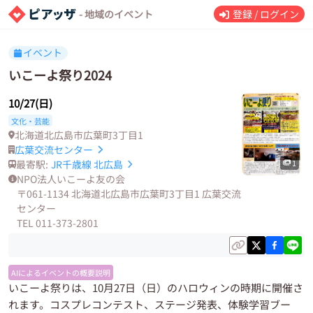
- 地域のイベント
登録 / ログイン
イベント
いこーよ祭り2024
10/27(日)
文化・芸能
北海道北広島市広葉町3丁目1
広葉交流センター
最寄駅:
JR千歳線
北広島
1
NPO法人いこーよ友の会
〒061-1134 北海道北広島市広葉町3丁目1 広葉交流
センター
TEL 011-373-2801
AIによるイベントの概要説明
いこーよ祭りは、10月27日（日）のハロウィンの時期に開催さ
れます。コスプレコンテスト、ステージ発表、体験学習ブー