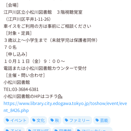
［会場］
江戸川区立小松川図書館 ３階視聴覚室
（江戸川区平井1-11-26）
車イスをご利用の方は事前にご相談ください
［対象・定員］
３歳以上〜小学生まで（未就学児は保護者同伴）
７０名
［申し込み］
１０月１１日（金）９：００〜
電話または小松川図書館カウンターで受付
［主催・問い合わせ］
小松川図書館
TEL:03-3684-6381
小松川図書館のHPはコチラ💁
https://www.library.city.edogawa.tokyo.jp/toshow/event/eve
nt_8426.php
イベント
文化
秋
ファミリー
芸能
子ども
江戸川区
図書館
マジックショー