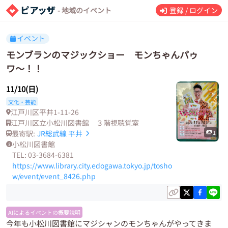
- 地域のイベント
登録 / ログイン
イベント
モンブランのマジックショー モンちゃんパゥ
ワ〜！！
11/10(日)
文化・芸能
江戸川区平井1-11-26
江戸川区立小松川図書館 ３階視聴覚室
最寄駅:
JR総武線
平井
1
小松川図書館
TEL: 03-3684-6381
https://www.library.city.edogawa.tokyo.jp/tosho
w/event/event_8426.php
AIによるイベントの概要説明
今年も小松川図書館にマジシャンのモンちゃんがやってきま