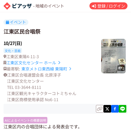
- 地域のイベント
登録 / ログイン
イベント
江東区民合唱祭
10/27(日)
文化・芸能
江東区東陽4-11-3
江東区文化センター ホール
最寄駅:
東京メトロ東西線
東陽町
1
江東区合唱連盟会長 北原淳子
江東区文化センター
TEL 03-3644-8111
江東区観光キャラクターコトミちゃん
江東区商標使用承認 No6-11
AIによるイベントの概要説明
江東区内の合唱団体による発表会です。