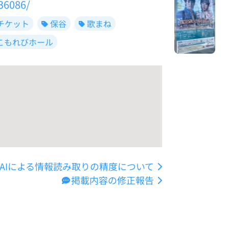
36086/
チケット
保谷
歌まね
こもれびホール
AIによる情報読み取りの精度について
掲載内容の修正報告