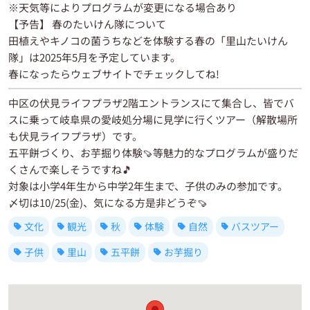
※天気等によりプログラムが変更になる場合あり
【予告】 春のたいけん隊について
田植えやキノコの菌うちなどを体験する春の「里山たいけん
隊」は2025年5月を予定しています。
春になったらウェブサイトでチェックしてね!
中区の伏見ライフプラザ2階エントランスにて集合し、皆でバ
スに乗って岐阜県の愛岐処分場に見学に行くツアー（解散場所
も伏見ライフプラザ）です。
五平餅づくり、お芋掘り体験🍠等魅力的なプログラムが盛りだ
くさんで楽しそうですね🎵
対象は小学4年生から中学2年生まで、子供のみの参加です。
〆切は10/25(金)、気になる方是非どうぞ🍠
文化
観光
秋
体験
自然
バスツアー
子供
里山
五平餅
お芋掘り