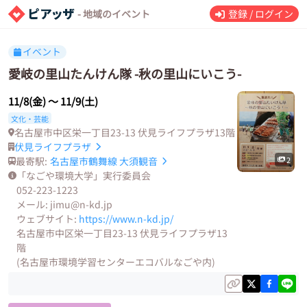
- 地域のイベント
登録 / ログイン
イベント
愛岐の里山たんけん隊 -秋の里山にいこう-
11/8(金)
〜
11/9(土)
文化・芸能
名古屋市中区栄一丁目23-13 伏見ライフプラザ13階
伏見ライフプラザ
最寄駅:
名古屋市鶴舞線
大須観音
2
「なごや環境大学」実行委員会
052-223-1223
メール: jimu@n-kd.jp
ウェブサイト:
https://www.n-kd.jp/
名古屋市中区栄一丁目23-13 伏見ライフプラザ13
階
(名古屋市環境学習センターエコバルなごや内)