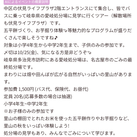
AIによるイベントの概要説明
中区の伏見ライフプラザ2階エントランスにて集合し、皆でバ
スに乗って岐阜県の愛岐処分場に見学に行くツアー（解散場所
も伏見ライフプラザ）です。
五平餅づくり、お芋掘り体験🍠等魅力的なプログラムが盛りだ
くさんで楽しそうですね🎵
対象は小学4年生から中学2年生まで、子供のみの参加です。
〆切は10/25(金)、気になる方是非どうぞ🍠
岐阜県多治見市訪町にある愛岐処分場は、名古屋市のごみの最
終処分場です。
まわりには畑や田んぼが広がる自然がいっぱいの里山がありま
す。
参加費 1,500円 (バス代、保険代、お昼代)
定員 20名(応募多数の場合は抽選)
小学4年生~中学2年生
※お子様のみの参加です
里山の棚田でとれたお米を使った五平餅作りやお芋掘りなど、
里山の秋をいっぱい体験しよう!
処分場の見学もあり、みんなでごみについて学びます。