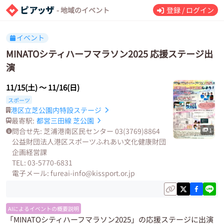
- 地域のイベント
登録 / ログイン
イベント
MINATOシティハーフマラソン2025 応援ステージ出
演
11/15(土)
〜
11/16(日)
スポーツ
港区立芝公園内特設ステージ
最寄駅:
都営三田線
芝公園
問合せ先: 芝浦港南区民センター 03(3769)8864
1
公益財団法人港区スポーツふれあい文化健康財団
企画経営課
TEL: 03-5770-6831
電子メール: fureai-info@kissport.or.jp
AIによるイベントの概要説明
「MINATOシティハーフマラソン2025」の応援ステージに出演