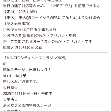
当日の迷子対応等のため、「LINEアプリ」を使用できる方
【定員】 20名 (抽選)
【申込】 申込QRコードからWEBにて 9/5(金)より受付開始
【記入必要事項】
①郵便番号 ②ご住所 ③電話番号
④お申込者(保護者)の氏名・フリガナ・年齢
⑤「ご参加されるお子さま」の氏名・フリガナ・学年
応募〆切 10月10日 必着
「MINATOシティハーフマラソン2025」
の
応援ステージに出演しよう！
٩(๑ơ ωơ๑)۶♥
申し込みが必要です。
☆日時☆
2025年11月16日（日）午前中
☆場所☆
港区立芝公園内特設ステージ