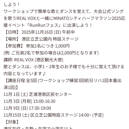
しよう！
ワークショップで簡単な歌とダンスを覚えて、大会公式ソング
を歌うREAL VOXと一緒にMINATOシティハーフマラソン2025応
援イベント「RunRunフェス」に出演しよう！
【日時】 2025年11月16日 (日) 午前中
【場所】 港区立芝公園内 特設ステージ
【参加費】 参加1名につき 1,000円
(例: ご兄弟2名で参加の場合は2,000円となります)
講師: REAL VOX (港区観光大使)
歌とダンスは、小学1・2年生のお子様でも十分に覚えて頂ける
内容となっています♪
【講座日程 全5回 (ワークショップ練習3回前日リハ1回本番出
演1回)】
11月 1日 (土) 芝浦港南区民センター
11月 3日 (月祝) 15:00-16:30
11月 9日 (日) 17:30-19:00
11月15日 (土) 区立芝公園特設ステージ 14:00~ (予定)
【対象】
港区在住・在勤・在学で小学生以上