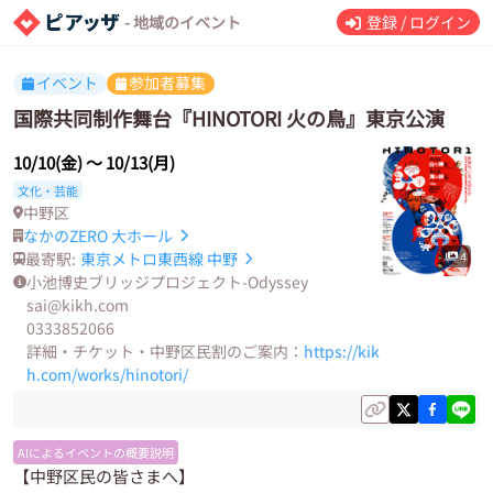
- 地域のイベント
登録 / ログイン
イベント
参加者募集
国際共同制作舞台『HINOTORI 火の鳥』東京公演
10/10(金)
〜
10/13(月)
文化・芸能
中野区
なかのZERO 大ホール
最寄駅:
東京メトロ東西線
中野
4
小池博史ブリッジプロジェクト-Odyssey
sai@kikh.com
0333852066
詳細・チケット・中野区民割のご案内：
https://kik
h.com/works/hinotori/
AIによるイベントの概要説明
【中野区民の皆さまへ】