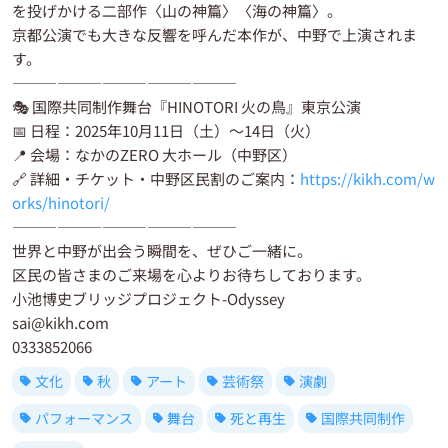
を投げかける二部作〈山の神篇〉〈海の神篇〉。
京都公演でも大きな反響を呼んだ本作が、中野で上演されま
す。
―――――――――――――――
🎭 国際共同制作舞台『HINOTORI 火の鳥』東京公演
📅 日程：2025年10月11日（土）～14日（火）
📍 会場：なかのZERO 大ホール（中野区）
🔗 詳細・チケット・中野区民割のご案内：
https://kikh.com/w
orks/hinotori/
―――――――――――――――
世界と中野が出会う瞬間を、ぜひご一緒に。
区民の皆さまのご来場を心よりお待ちしております。
小池博史ブリッジプロジェクト-Odyssey
sai@kikh.com
0333852066
文化
秋
アート
芸術祭
演劇
パフォーマンス
舞台
死と再生
国際共同制作