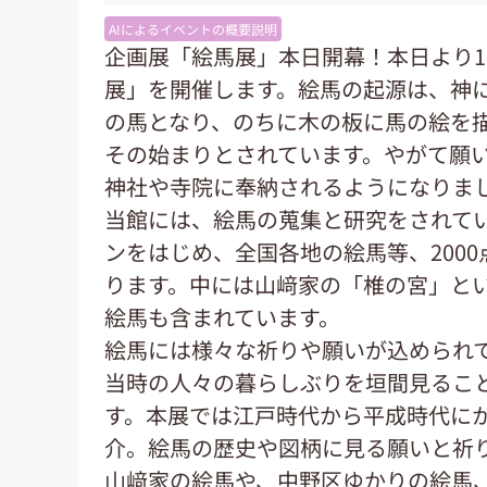
AIによるイベントの概要説明
企画展「絵馬展」本日開幕！本日より1
展」を開催します。絵馬の起源は、神
の馬となり、のちに木の板に馬の絵を
その始まりとされています。やがて願
神社や寺院に奉納されるようになりま
当館には、絵馬の蒐集と研究をされて
ンをはじめ、全国各地の絵馬等、200
ります。中には山﨑家の「椎の宮」と
絵馬も含まれています。
絵馬には様々な祈りや願いが込められ
当時の人々の暮らしぶりを垣間見るこ
す。本展では江戸時代から平成時代にか
介。絵馬の歴史や図柄に見る願いと祈
山﨑家の絵馬や、中野区ゆかりの絵馬