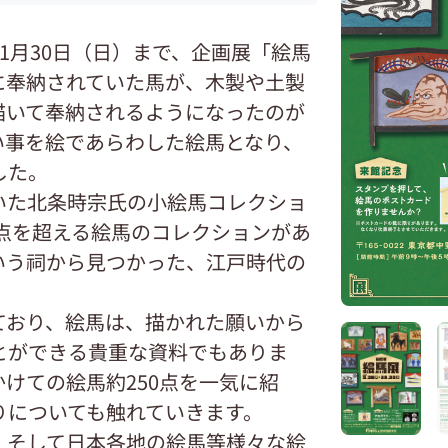
1月30日（日）まで、企画展「絵馬
に奉納されていた馬が、木製や土製
描いて奉納されるようになったのが
い事を絵であらわした絵馬となり、
した。
いた北条時宗氏の小絵馬コレクショ
0点を超える絵馬のコレクションがあ
いう祠から見つかった、江戸時代の
ており、絵馬は、描かれた願いから
とができる貴重な資料でもありま
けての絵馬約250点を一気に紹
りについても触れていきます。
、そして日本各地の絵馬等様々な絵