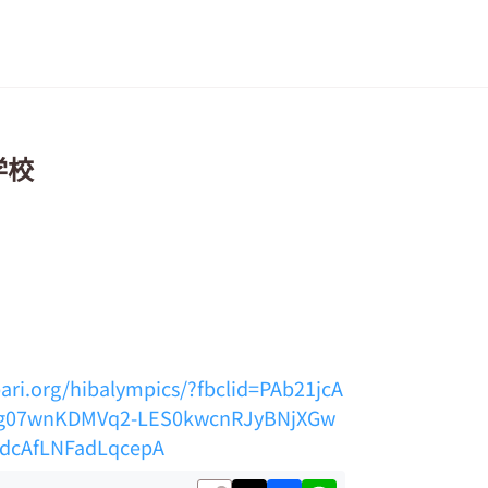
学校
ari.org/hibalympics/?fbclid=PAb21jcA
sg07wnKDMVq2-LES0kwcnRJyBNjXGw
dcAfLNFadLqcepA