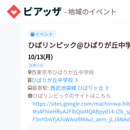
- 地域のイベント
イベント
ひばリンピック@ひばりが丘中
10/13(月)
スポーツ
西東京市ひばりが丘中学校
ひばりが丘中学校
最寄駅:
西武池袋線
ひばりヶ丘
ひばリンピックのサイトはこちら
https://sites.google.com/machiniwa-hib
Ms4FhleHRuA2FlbQIxMQABpyd14-IZb_
F5nY0mYjA3vWAra9MAuI_aem_jLJ8NAd