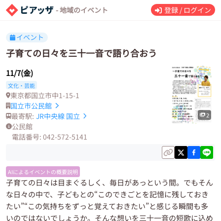
- 地域のイベント
登録 / ログイン
イベント
子育ての日々を三十一音で語り合おう
11/7(金)
文化・芸能
東京都国立市中1-15-1
国立市公民館
最寄駅:
JR中央線
国立
2
公民館
電話番号: 042-572-5141
AIによるイベントの概要説明
子育ての日々は目まぐるしく、毎日があっという間。でもそん
な日々の中で、子どもとの“このできごとを記憶に残しておき
たい”“この気持ちをずっと覚えておきたい”と感じる瞬間も多
いのではないでしょうか。そんな想いを三十一音の短歌に込め