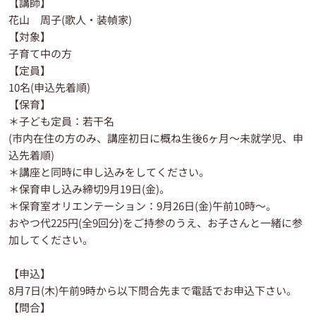
【講師】
花山 周子(歌人・装幀家)
【対象】
子育て中の方
【定員】
10名(申込先着順)
【保育】
＊子ども定員：若干名
(市内在住の方のみ、講座初日に概ね生後6ヶ月～未就学児、申
込先着順)
＊講座と同時に申し込みをしてください。
＊保育申し込み締切9月19日(金)。
＊保育室オリエンテーション：9月26日(金)午前10時～。
おやつ代225円(全9回分)をご持参のうえ、お子さんと一緒に参
加してください。
【申込】
8月7日(木)午前9時から以下問合先まで電話でお申込下さい。
【問合】