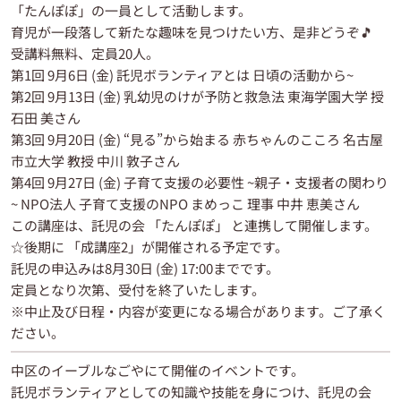
「たんぽぽ」の一員として活動します。
育児が一段落して新たな趣味を見つけたい方、是非どうぞ🎵
受講料無料、定員20人。
第1回 9月6日 (金) 託児ボランティアとは 日頃の活動から~
第2回 9月13日 (金) 乳幼児のけが予防と救急法 東海学園大学 授
石田 美さん
第3回 9月20日 (金) “見る”から始まる 赤ちゃんのこころ 名古屋
市立大学 教授 中川 敦子さん
第4回 9月27日 (金) 子育て支援の必要性 ~親子・支援者の関わり
~ NPO法人 子育て支援のNPO まめっこ 理事 中井 恵美さん
この講座は、託児の会 「たんぽぽ」 と連携して開催します。
☆後期に 「成講座2」が開催される予定です。
託児の申込みは8月30日 (金) 17:00までです。
定員となり次第、受付を終了いたします。
※中止及び日程・内容が変更になる場合があります。ご了承く
ださい。
中区のイーブルなごやにて開催のイベントです。
託児ボランティアとしての知識や技能を身につけ、託児の会