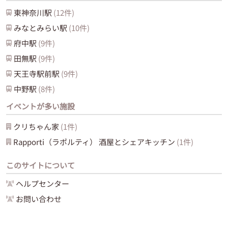
東神奈川
駅
(
12
件)
みなとみらい
駅
(
10
件)
府中
駅
(
9
件)
田無
駅
(
9
件)
天王寺駅前
駅
(
9
件)
中野
駅
(
8
件)
イベントが多い施設
クリちゃん家
(
1
件)
Rapporti（ラポルティ） 酒屋とシェアキッチン
(
1
件)
このサイトについて
ヘルプセンター
お問い合わせ