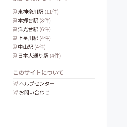
東神奈川
駅
(
11
件)
本郷台
駅
(
8
件)
洋光台
駅
(
6
件)
上星川
駅
(
4
件)
中山
駅
(
4
件)
日本大通り
駅
(
4
件)
このサイトについて
ヘルプセンター
お問い合わせ