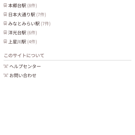
本郷台
駅
(
8
件)
日本大通り
駅
(
7
件)
みなとみらい
駅
(
7
件)
洋光台
駅
(
6
件)
上星川
駅
(
4
件)
このサイトについて
ヘルプセンター
お問い合わせ