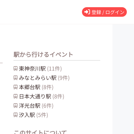
登録 / ログイン
駅から行けるイベント
東神奈川
駅
(
11
件)
みなとみらい
駅
(
9
件)
本郷台
駅
(
8
件)
日本大通り
駅
(
8
件)
洋光台
駅
(
6
件)
汐入
駅
(
5
件)
このサイトについて