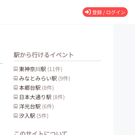
登録 / ログイン
駅から行けるイベント
東神奈川
駅
(
11
件)
みなとみらい
駅
(
9
件)
本郷台
駅
(
8
件)
日本大通り
駅
(
8
件)
洋光台
駅
(
6
件)
汐入
駅
(
5
件)
このサイトについて