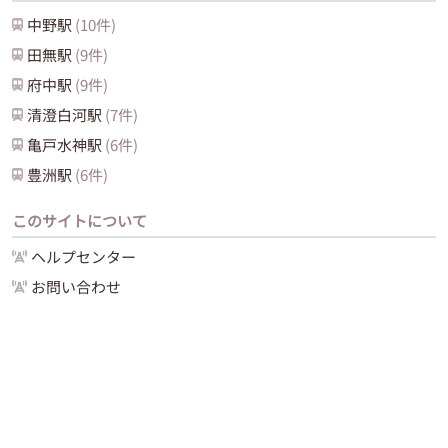
中野
駅
(
10
件)
田無
駅
(
9
件)
府中
駅
(
9
件)
清澄白河
駅
(
7
件)
亀戸水神
駅
(
6
件)
豊洲
駅
(
6
件)
このサイトについて
ヘルプセンター
お問い合わせ