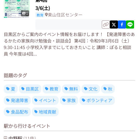
3/6(土)
1
東山住区センター
教育
目黒区からご案内のイベント情報をお届けします！ 【発達障害のあ
るかたの家族向け勉強会・談話会】 第4回：令和9年3月6日（土）
9:30-11:45 小学校入学までにしておきたいこと 講師：ぽると相談
員 今年度は4回...
話題のタグ
夏
目黒区
教育
無料
文化
秋
発達障害
イベント
家族
ボランティア
食品配布
地域貢献
駅から行けるイベント
中野
駅
(
11
件)