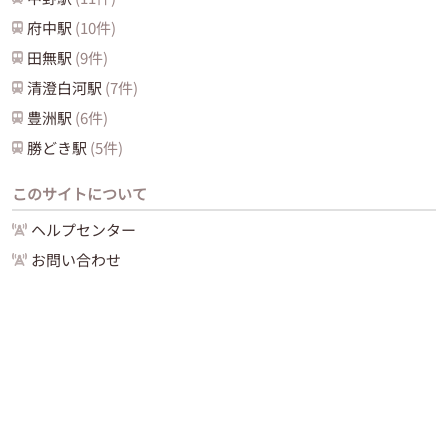
府中
駅
(
10
件)
田無
駅
(
9
件)
清澄白河
駅
(
7
件)
豊洲
駅
(
6
件)
勝どき
駅
(
5
件)
このサイトについて
ヘルプセンター
お問い合わせ