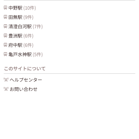
中野
駅
(
10
件)
田無
駅
(
9
件)
清澄白河
駅
(
7
件)
豊洲
駅
(
6
件)
府中
駅
(
6
件)
亀戸水神
駅
(
5
件)
このサイトについて
ヘルプセンター
お問い合わせ