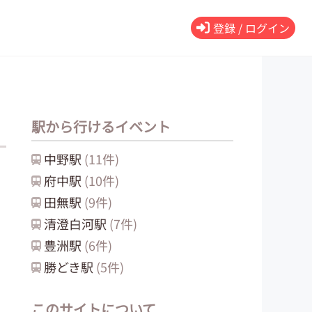
登録 / ログイン
駅から行けるイベント
中野
駅
(
11
件)
府中
駅
(
10
件)
田無
駅
(
9
件)
清澄白河
駅
(
7
件)
豊洲
駅
(
6
件)
勝どき
駅
(
5
件)
このサイトについて