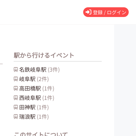
登録 / ログイン
駅から行けるイベント
名鉄岐阜
駅
(
3
件)
岐阜
駅
(
2
件)
高田橋
駅
(
1
件)
西岐阜
駅
(
1
件)
田神
駅
(
1
件)
瑞浪
駅
(
1
件)
このサイトについて