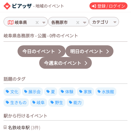
- 地域のイベント
登録 / ログイン
カテゴリ
岐阜県
各務原市
岐阜県各務原市 - 公園 - 0件のイベント
今日のイベント
明日のイベント
今週末のイベント
話題のタグ
文化
展示会
夏
体験
家族
水族館
生きもの
岐阜
野生
能力
駅から行けるイベント
名鉄岐阜
駅
(
3
件)