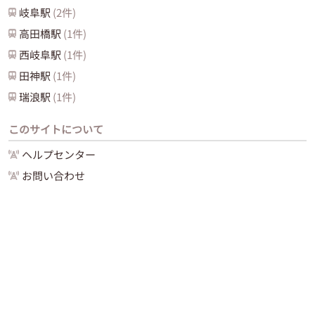
岐阜
駅
(
2
件)
高田橋
駅
(
1
件)
西岐阜
駅
(
1
件)
田神
駅
(
1
件)
瑞浪
駅
(
1
件)
このサイトについて
ヘルプセンター
お問い合わせ