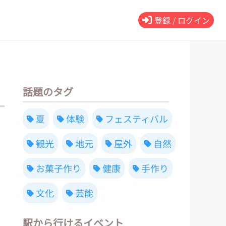
登録 / ログイン
話題のタグ
夏
体験
フェスティバル
観光
地元
屋外
自然
お菓子作り
健康
手作り
文化
芸能
駅から行けるイベント