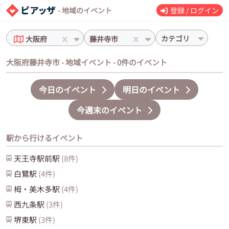
- 地域のイベント
登録 / ログイン
カテゴリ
大阪府
藤井寺市
大阪府藤井寺市 - 地域イベント - 0件のイベント
今日のイベント
明日のイベント
今週末のイベント
駅から行けるイベント
天王寺駅前
駅
(
8
件)
白鷺
駅
(
4
件)
栂・美木多
駅
(
4
件)
西九条
駅
(
3
件)
堺東
駅
(
3
件)