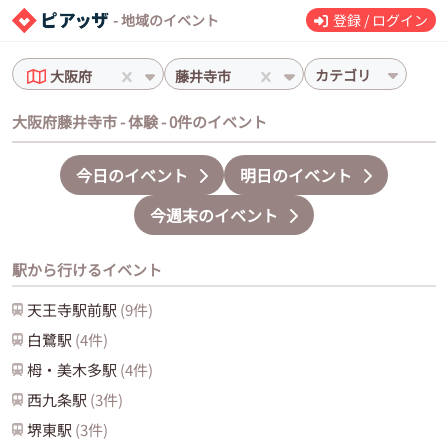
- 地域のイベント
登録 / ログイン
カテゴリ
大阪府
藤井寺市
大阪府藤井寺市 - 体験 - 0件のイベント
今日のイベント
明日のイベント
今週末のイベント
駅から行けるイベント
天王寺駅前
駅
(
9
件)
白鷺
駅
(
4
件)
栂・美木多
駅
(
4
件)
西九条
駅
(
3
件)
堺東
駅
(
3
件)