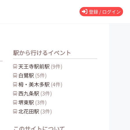
登録 / ログイン
駅から行けるイベント
天王寺駅前
駅
(
9
件)
白鷺
駅
(
5
件)
栂・美木多
駅
(
4
件)
西九条
駅
(
3
件)
堺東
駅
(
3
件)
北花田
駅
(
3
件)
このサイトについて