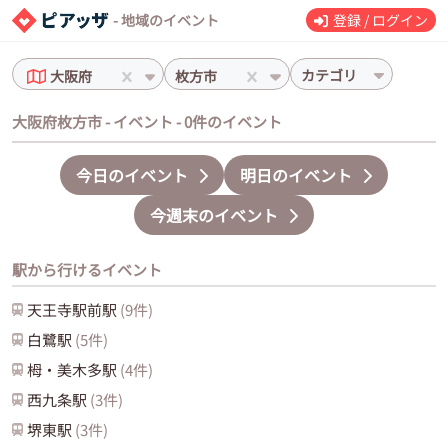
- 地域のイベント
登録 / ログイン
カテゴリ
大阪府
枚方市
大阪府枚方市 - イベント - 0件のイベント
今日のイベント
明日のイベント
今週末のイベント
駅から行けるイベント
天王寺駅前
駅
(
9
件)
白鷺
駅
(
5
件)
栂・美木多
駅
(
4
件)
西九条
駅
(
3
件)
堺東
駅
(
3
件)