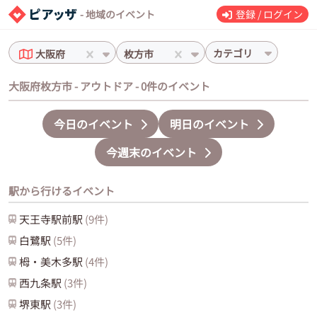
- 地域のイベント
登録 / ログイン
カテゴリ
大阪府
枚方市
大阪府枚方市 - アウトドア - 0件のイベント
今日のイベント
明日のイベント
今週末のイベント
駅から行けるイベント
天王寺駅前
駅
(
9
件)
白鷺
駅
(
5
件)
栂・美木多
駅
(
4
件)
西九条
駅
(
3
件)
堺東
駅
(
3
件)