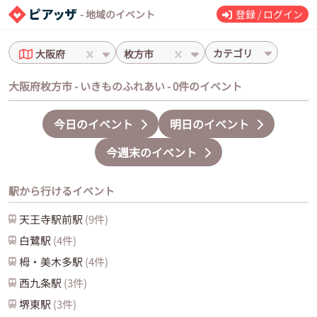
- 地域のイベント
登録 / ログイン
カテゴリ
大阪府
枚方市
大阪府枚方市 - いきものふれあい - 0件のイベント
今日のイベント
明日のイベント
今週末のイベント
駅から行けるイベント
天王寺駅前
駅
(
9
件)
白鷺
駅
(
4
件)
栂・美木多
駅
(
4
件)
西九条
駅
(
3
件)
堺東
駅
(
3
件)