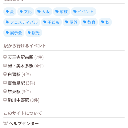
夏
文化
大阪
家族
イベント
フェスティバル
子ども
屋外
教育
秋
展示会
観光
駅から行けるイベント
天王寺駅前
駅
(
7
件)
栂・美木多
駅
(
4
件)
白鷺
駅
(
4
件)
百舌鳥
駅
(
3
件)
堺東
駅
(
3
件)
駒川中野
駅
(
3
件)
このサイトについて
ヘルプセンター