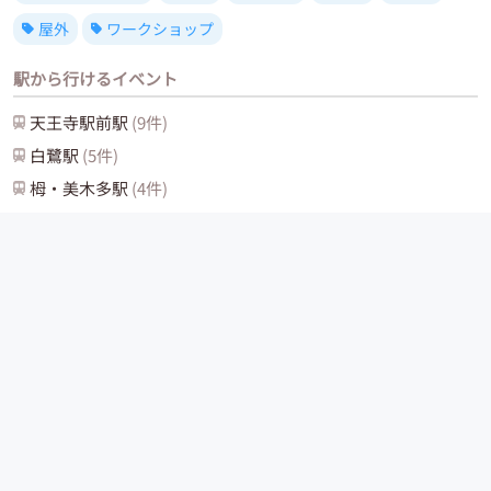
屋外
ワークショップ
駅から行けるイベント
天王寺駅前
駅
(
9
件)
白鷺
駅
(
5
件)
栂・美木多
駅
(
4
件)
西九条
駅
(
3
件)
堺東
駅
(
3
件)
北花田
駅
(
3
件)
このサイトについて
ヘルプセンター
お問い合わせ