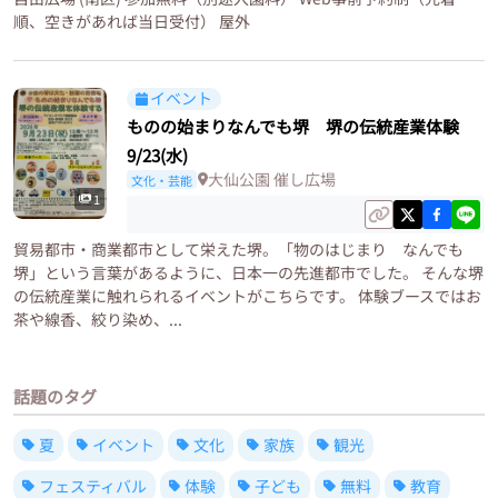
順、空きがあれば当日受付） 屋外
イベント
ものの始まりなんでも堺 堺の伝統産業体験
9/23(水)
大仙公園 催し広場
文化・芸能
1
貿易都市・商業都市として栄えた堺。「物のはじまり なんでも
堺」という言葉があるように、日本一の先進都市でした。 そんな堺
の伝統産業に触れられるイベントがこちらです。 体験ブースではお
茶や線香、絞り染め、...
話題のタグ
夏
イベント
文化
家族
観光
フェスティバル
体験
子ども
無料
教育