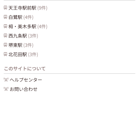
天王寺駅前
駅
(
9
件)
白鷺
駅
(
4
件)
栂・美木多
駅
(
4
件)
西九条
駅
(
3
件)
堺東
駅
(
3
件)
北花田
駅
(
3
件)
このサイトについて
ヘルプセンター
お問い合わせ