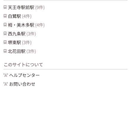
天王寺駅前
駅
(
9
件)
白鷺
駅
(
4
件)
栂・美木多
駅
(
4
件)
西九条
駅
(
3
件)
堺東
駅
(
3
件)
北花田
駅
(
3
件)
このサイトについて
ヘルプセンター
お問い合わせ