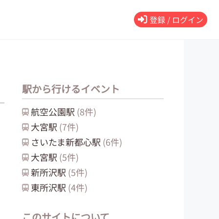
登録 / ログイン
駅から行けるイベント
航空公園
駅
(
8
件)
大宮
駅
(
7
件)
さいたま新都心
駅
(
6
件)
大宮
駅
(
5
件)
新所沢
駅
(
5
件)
東所沢
駅
(
4
件)
このサイトについて