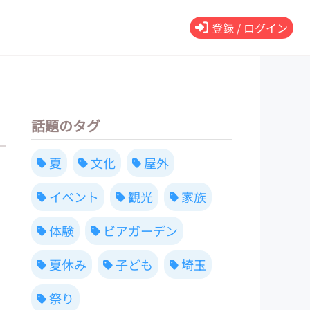
登録 / ログイン
話題のタグ
夏
文化
屋外
イベント
観光
家族
体験
ビアガーデン
夏休み
子ども
埼玉
祭り