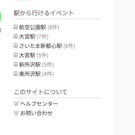
駅から行けるイベント
航空公園
駅
(
8
件)
都
大宮
駅
(
7
件)
中
さいたま新都心
駅
(
6
件)
大宮
駅
(
5
件)
新所沢
駅
(
5
件)
東所沢
駅
(
4
件)
このサイトについて
ヘルプセンター
お問い合わせ