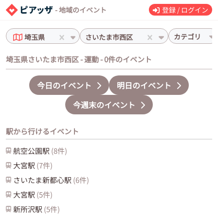
- 地域のイベント
登録 / ログイン
カテゴリ
埼玉県
さいたま市西区
埼玉県さいたま市西区 - 運動 - 0件のイベント
今日のイベント
明日のイベント
今週末のイベント
駅から行けるイベント
航空公園
駅
(
8
件)
大宮
駅
(
7
件)
さいたま新都心
駅
(
6
件)
大宮
駅
(
5
件)
新所沢
駅
(
5
件)