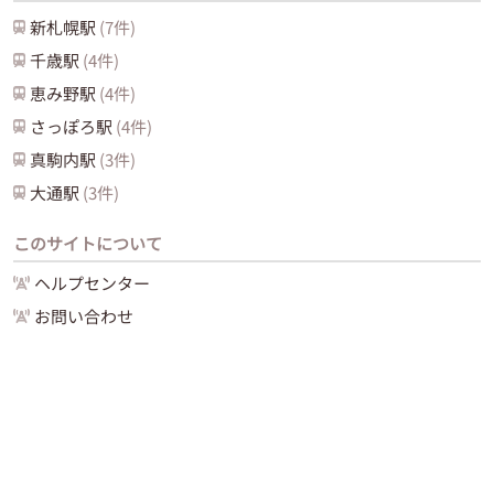
新札幌
駅
(
7
件)
千歳
駅
(
4
件)
恵み野
駅
(
4
件)
さっぽろ
駅
(
4
件)
真駒内
駅
(
3
件)
大通
駅
(
3
件)
このサイトについて
ヘルプセンター
お問い合わせ