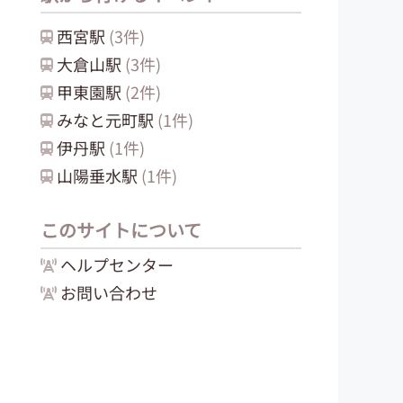
西宮
駅
(
3
件)
大倉山
駅
(
3
件)
甲東園
駅
(
2
件)
みなと元町
駅
(
1
件)
伊丹
駅
(
1
件)
山陽垂水
駅
(
1
件)
このサイトについて
ヘルプセンター
お問い合わせ