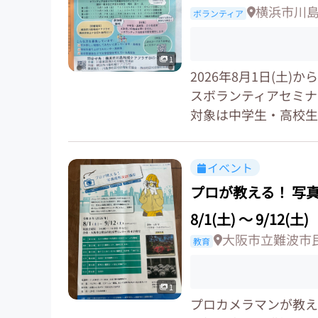
横浜市川
ボランティア
1
2026年8月1日(土)
スボランティアセミナ
対象は中学生・高校生で
イベント
プロが教える！ 写
8/1(土)
〜
9/12(土)
大阪市立難波市
教育
1
プロカメラマンが教え