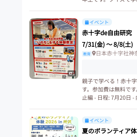
イベント
赤十字de自由研究
7/31(金)
〜
8/8(土)
日本赤十字社神
教育
1
親子で学べる！赤十字
す。参加費は無料です。
止編 - 日程: 7月20日 -
イベント
夏のボランティア体験