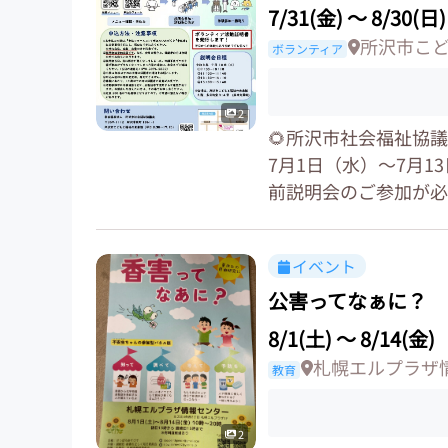
7/31(金)
〜
8/30(日)
所沢市こ
ボランティア
2
🌻所沢市社会福祉協
7月1日（水）〜7月13
前説明会のご参加が必要です
イベント
公害ってなぁに？
8/1(土)
〜
8/14(金)
札幌エルプラザ
教育
2