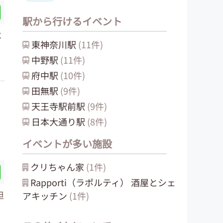
駅から行けるイベント
べ
東神奈川
駅
(
11
件)
、
中野
駅
(
11
件)
府中
駅
(
10
件)
田無
駅
(
9
件)
天王寺駅前
駅
(
9
件)
日本大通り
駅
(
8
件)
イベントが多い施設
クリちゃん家
(
1
件)
Rapporti（ラポルティ） 酒屋とシェ
担
アキッチン
(
1
件)