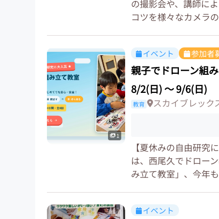
の撮影会や、講師によ
コツを様々なカメラの
イベント
参加者
親子でドローン組み
8/2(日)
〜
9/6(日)
スカイブレックス 
教育
1
【夏休みの自由研究に
は、西尾久でドローン
み立て教室」、今年も開
イベント