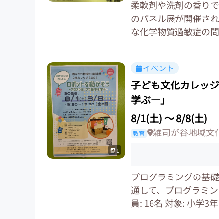
柔軟剤や洗剤の香りで
のパネル展が開催され
な化学物質過敏症の問
イベント
子ども文化カレッジ
学ぶ―」
8/1(土)
〜
8/8(土)
雑司が谷地域文
教育
1
プログラミングの基礎
通して、プログラミン
員: 16名 対象: 小学3