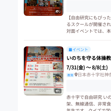
2
【自由研究にもぴった
るスクールが開催され
対面イベントでは、本物
イベント
いのちを守る体操教
7/31(金)
〜
8/8(土)
日本赤十字社神
教育
1
赤十字で自由研究 い
架、無線通信、非常食
年生です。クイズで学